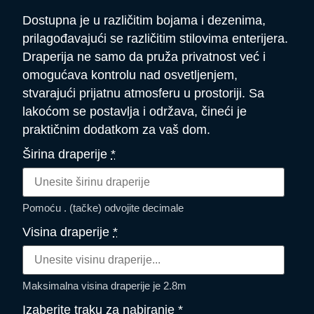
Dostupna je u različitim bojama i dezenima,
prilagođavajući se različitim stilovima enterijera.
Draperija ne samo da pruža privatnost već i
omogućava kontrolu nad osvetljenjem,
stvarajući prijatnu atmosferu u prostoriji. Sa
lakoćom se postavlja i održava, čineći je
praktičnim dodatkom za vaš dom.
Širina draperije
*
Pomoću . (tačke) odvojite decimale
Visina draperije
*
Maksimalna visina draperije je 2.8m
Izaberite traku za nabiranje
*