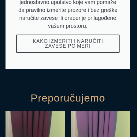
jednostavno uputstvo koje vam pomaže
da pravilno izmerite prozore i bez greške
naručite zavese ili draperije prilagođene
vašem prostoru.
KAKO IZMERITI I NARUČITI
ZAVESE PO MERI
Preporučujemo