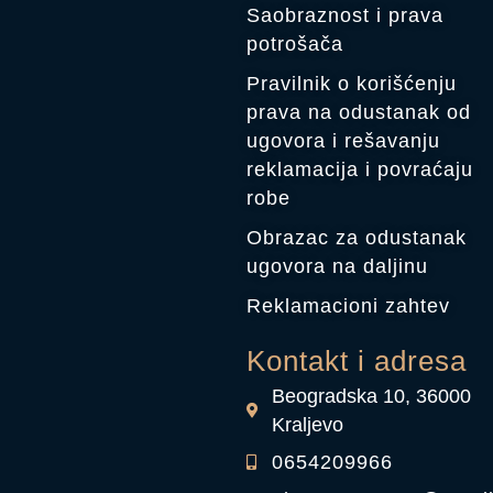
Saobraznost i prava
potrošača
Pravilnik o korišćenju
prava na odustanak od
ugovora i rešavanju
reklamacija i povraćaju
robe
Obrazac za odustanak
ugovora na daljinu
Reklamacioni zahtev
Kontakt i adresa
Beogradska 10, 36000
Kraljevo
0654209966