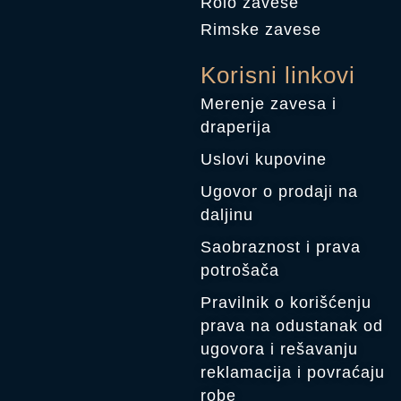
Rolo zavese
Rimske zavese
Korisni linkovi
Merenje zavesa i
draperija
Uslovi kupovine
Ugovor o prodaji na
daljinu
Saobraznost i prava
potrošača
Pravilnik o korišćenju
prava na odustanak od
ugovora i rešavanju
reklamacija i povraćaju
robe