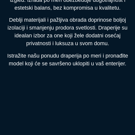
estetski balans, bez kompromisa u kvalitetu.
Deblji materijali i pažljiva obrada doprinose boljoj
izolaciji i smanjenju prodora svetlosti. Draperije su
idealan izbor za one koji žele dodatni osećaj
privatnosti i luksuza u svom domu.
Istražite našu ponudu draperija po meri i pronađite
model koji će se savršeno uklopiti u vaš enterijer.