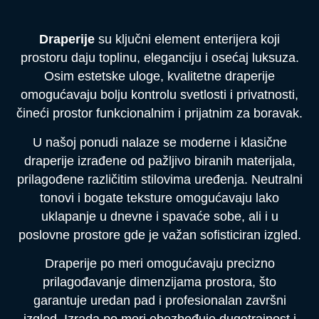
Draperije
su ključni element enterijera koji
prostoru daju toplinu, eleganciju i osećaj luksuza.
Osim estetske uloge, kvalitetne draperije
omogućavaju bolju kontrolu svetlosti i privatnosti,
čineći prostor funkcionalnim i prijatnim za boravak.
U našoj ponudi nalaze se moderne i klasične
draperije izrađene od pažljivo biranih materijala,
prilagođene različitim stilovima uređenja. Neutralni
tonovi i bogate teksture omogućavaju lako
uklapanje u dnevne i spavaće sobe, ali i u
poslovne prostore gde je važan sofisticiran izgled.
Draperije po meri omogućavaju precizno
prilagođavanje dimenzijama prostora, što
garantuje uredan pad i profesionalan završni
izgled. Izrada po meri obezbeđuje dugotrajnost i