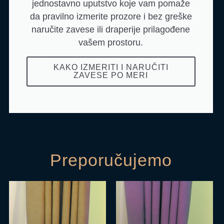
jednostavno uputstvo koje vam pomaže
da pravilno izmerite prozore i bez greške
naručite zavese ili draperije prilagođene
vašem prostoru.
KAKO IZMERITI I NARUČITI
ZAVESE PO MERI
Preporučujemo