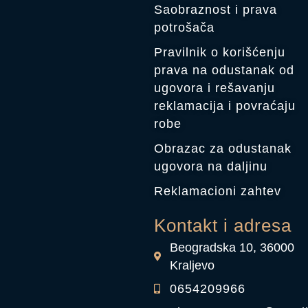
Saobraznost i prava
potrošača
Pravilnik o korišćenju
prava na odustanak od
ugovora i rešavanju
reklamacija i povraćaju
robe
Obrazac za odustanak
ugovora na daljinu
Reklamacioni zahtev
Kontakt i adresa
Beogradska 10, 36000
Kraljevo
0654209966