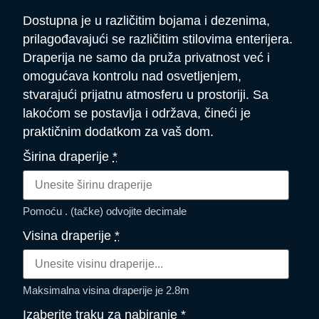
Dostupna je u različitim bojama i dezenima,
prilagođavajući se različitim stilovima enterijera.
Draperija ne samo da pruža privatnost već i
omogućava kontrolu nad osvetljenjem,
stvarajući prijatnu atmosferu u prostoriji. Sa
lakoćom se postavlja i održava, čineći je
praktičnim dodatkom za vaš dom.
Širina draperije
*
Pomoću . (tačke) odvojite decimale
Visina draperije
*
Maksimalna visina draperije je 2.8m
Izaberite traku za nabiranje
*