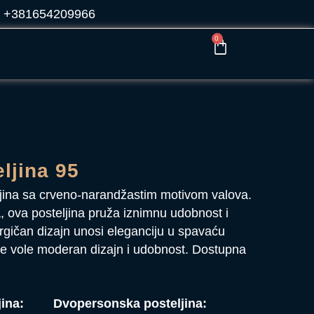
+381654209966
0
ljina 95
ina sa crveno-narandžastim motivom valova.
ova posteljina pruža iznimnu udobnost i
gičan dizajn unosi eleganciju u spavaću
je vole moderan dizajn i udobnost. Dostupna
ina:
Dvopersonska posteljina: