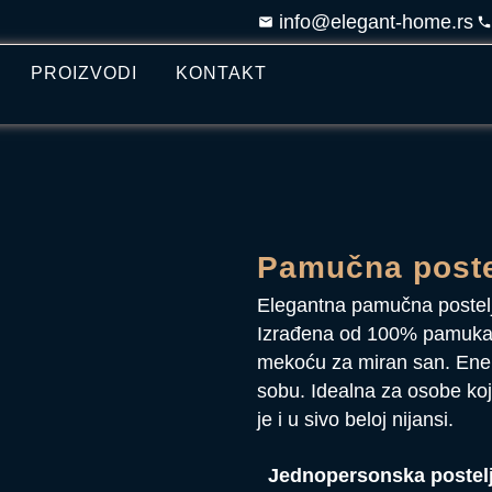
info@elegant-home.rs
PROIZVODI
KONTAKT
Pamučna poste
Elegantna pamučna postelj
Izrađena od 100% pamuka, 
mekoću za miran san. Ener
sobu. Idealna za osobe ko
je i u sivo beloj nijansi.
Jednopersonska postelj