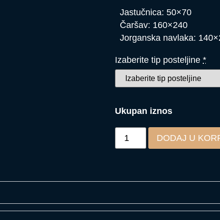
Jastučnica: 50×70
Čaršav: 160×240
Jorganska navlaka: 140
Izaberite tip posteljine
*
Ukupan iznos
DODAJ U KOR