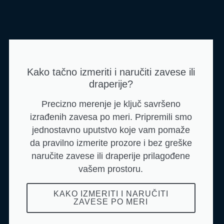
Kako tačno izmeriti i naručiti zavese ili
draperije?
Precizno merenje je ključ savršeno
izrađenih zavesa po meri. Pripremili smo
jednostavno uputstvo koje vam pomaže
da pravilno izmerite prozore i bez greške
naručite zavese ili draperije prilagođene
vašem prostoru.
KAKO IZMERITI I NARUČITI
ZAVESE PO MERI