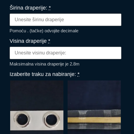
Širina draperije:
*
Pomoću . (tačke) odvojite decimale
Visina draperije
*
Maksimalna visina draperije je 2.8m
Izaberite traku za nabiranje:
*