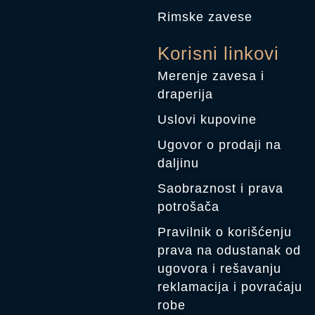
Rimske zavese
Korisni linkovi
Merenje zavesa i
draperija
Uslovi kupovine
Ugovor o prodaji na
daljinu
Saobraznost i prava
potrošača
Pravilnik o korišćenju
prava na odustanak od
ugovora i rešavanju
reklamacija i povraćaju
robe