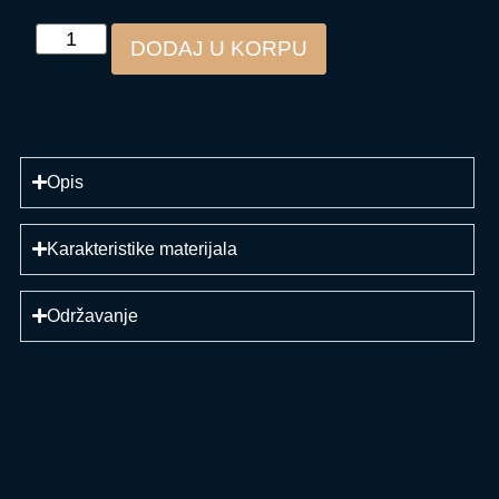
DODAJ U KORPU
Opis
Karakteristike materijala
Održavanje